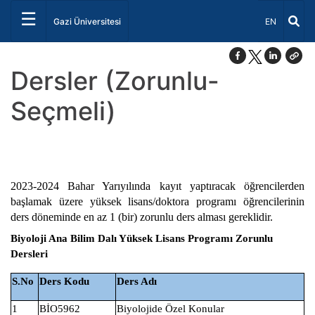
☰
Dil Seçiniz 
Gazi Üniversitesi
EN
Dersler (Zorunlu-
Seçmeli)
2023-2024 Bahar Yarıyılında kayıt yaptıracak öğrencilerden
başlamak üzere yüksek lisans/doktora programı öğrencilerinin
ders döneminde en az 1 (bir) zorunlu ders alması gereklidir.
Biyoloji Ana Bilim Dalı Yüksek Lisans Programı Zorunlu
Dersleri
S.No
Ders Kodu
Ders Adı
1
BİO5962
Biyolojide Özel Konular