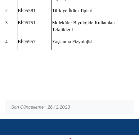
2
BİO5581
Türkiye İklim Tipleri
3
BİO5751
Moleküler Biyolojide Kullanılan
Teknikler-I
4
BİO5957
Yaşlanma Fizyolojisi
Son Güncelleme : 26.12.2023