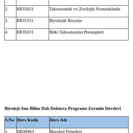
2
BİO5021
Taksonomik ve Zoolojik Nomenklatür
3
BİO5311
Biyolojik Boyalar
4
BİO5031
Bitki Taksonomisi Prensipleri
Biyoloji Ana Bilim Dalı Doktora Programı Zorunlu Dersleri
S.No
Ders Kodu
Ders Adı
1
BİO6963
Biyoloji Felsefesi