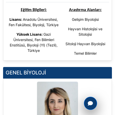
Eğitim Bilgileri:
Araştırma Alanları:
Lisans:
Anadolu Üniversitesi,
Gelişim Biyolojisi
Fen Fakültesi, Biyoloji, Türkiye
Hayvan Histolojisi ve
Yüksek Lisans:
Gazi
Sitolojisi
Üniversitesi, Fen Bilimleri
Sitoloji Hayvan Biyolojisi
Enstitüsü, Biyoloji (Yl) (Tezli),
Türkiye
Temel Bilimler
Doktora:
Gazi Üniversitesi, Fen
Yaşam Bilimleri
Bilimleri Enstitüsü, Biyoloji (Dr),
Türkiye
GENEL BİYOLOJİ
Doktora Sonrası:
The
University of Nottingham,
School Life Sciences, Faculty
of Medicine & Health Sciences,
Birleşik Krallık