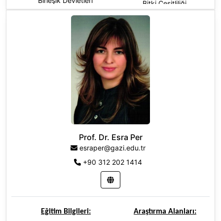
Birleşik Devletleri
Bitki Çeşitliliği
Doktora:
University of
Bitki Ekolojisi
Nebraska-Lincoln, Bitki Genetiği
ve Islahı (Dr), Amerika Birleşik
Bitki Moleküler Genetiği
Devletleri
Genetik ve Kalıtım
Biyolojik Çeşitliliğin
Korunması
Tarla Bitkileri Yetiştirme ve
Islahı
Tahıllar
Prof. Dr. Esra Per
esraper@gazi.edu.tr
Tıbbi ve Aromatik Bitkiler
+90 312 202 1414
Yemeklik Baklagiller
Eğitim Bilgileri:
Araştırma Alanları: