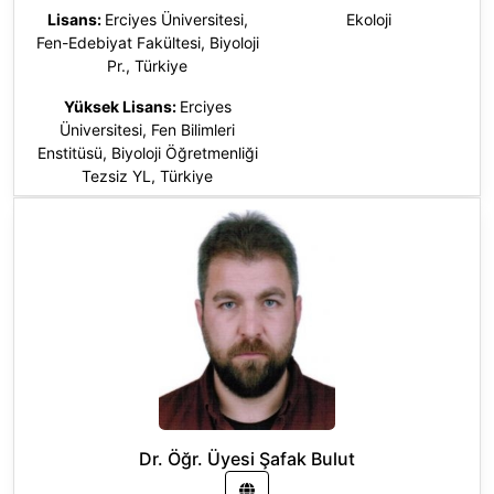
Lisans:
Erciyes Üniversitesi,
Ekoloji
Fen-Edebiyat Fakültesi, Biyoloji
Pr., Türkiye
Yüksek Lisans:
Erciyes
Üniversitesi, Fen Bilimleri
Enstitüsü, Biyoloji Öğretmenliği
Tezsiz YL, Türkiye
Gazi Üniversitesi, Fen Bilimleri
Enstitüsü, Biyoloji (Yl) (Tezli)
Doktora
:
Gazi Üniversitesi, Fen
Bilimleri Enstitüsü, Biyoloji (Dr),
Türkiye
Doktora Sonrası:
University of
Exeter, Çevre ve
Sürdürülebilirlik Enstitüsü,
Birleşik Krallık
Dr. Öğr. Üyesi Şafak Bulut