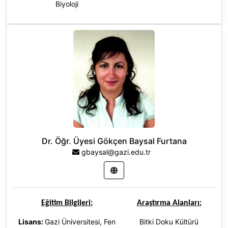
Biyoloji
Doktora
:
Gazi Üniversitesi, Fen
Fakültesi, Biyoloji
Dr. Öğr. Üyesi Gökçen Baysal Furtana
gbaysal@gazi.edu.tr
Eğitim Bilgileri:
Araştırma Alanları:
Lisans:
Gazi Üniversitesi, Fen
Bitki Doku Kültürü