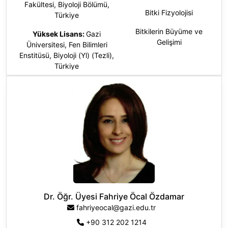
Fakültesi, Biyoloji Bölümü,
Bitki Fizyolojisi
Türkiye
Bitkilerin Büyüme ve
Yüksek Lisans:
Gazi
Gelişimi
Üniversitesi, Fen Bilimleri
Enstitüsü, Biyoloji (Yl) (Tezli),
Türkiye
Doktora
:
Gazi Üniversitesi, Fen
Bilimleri Enstitüsü, Biyoloji (Dr),
Türkiye
Dr. Öğr. Üyesi Fahriye Öcal Özdamar
fahriyeocal@gazi.edu.tr
+90 312 202 1214