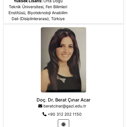
Yüksek Lisans:
Orta Doğu
Teknik Üniversitesi, Fen Bilimleri
Enstitüsü, Biyoteknoloji Anabilim
Dalı (Disiplinlerarası), Türkiye
Doktora
:
Universtat Für
Bodenkultur Wien, Gıda Kimyası
Ve Bioteknoloji, Avusturya
Doç. Dr. Berat Çınar Acar
beratcinar@gazi.edu.tr
+90 312 202 1150