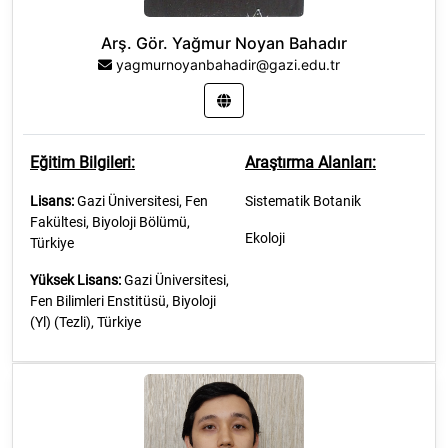
Arş. Gör. Yağmur Noyan Bahadır
yagmurnoyanbahadir@gazi.edu.tr
Eğitim Bilgileri:
Araştırma Alanları:
Lisans:
Gazi Üniversitesi, Fen
Sistematik Botanik
Fakültesi, Biyoloji Bölümü,
Ekoloji
Türkiye
Yüksek Lisans:
Gazi Üniversitesi,
Fen Bilimleri Enstitüsü, Biyoloji
(Yl) (Tezli), Türkiye
Doktora
:
Gazi Üniversitesi, Fen
Bilimleri Enstitüsü, Biyoloji (Dr),
Türkiye