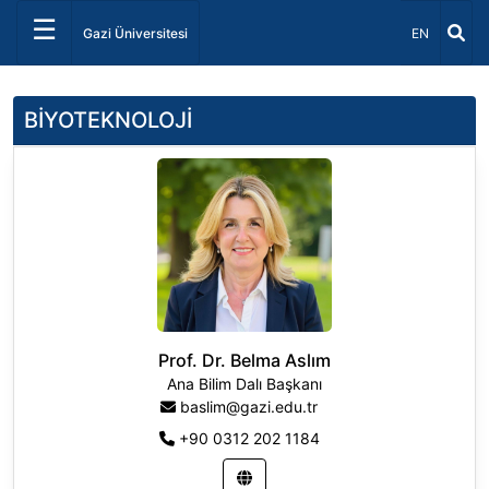
☰
Dil Seçiniz 
Gazi Üniversitesi
EN
BİYOTEKNOLOJİ
Prof. Dr. Belma Aslım
Ana Bilim Dalı Başkanı
baslim@gazi.edu.tr
+90 0312 202 1184