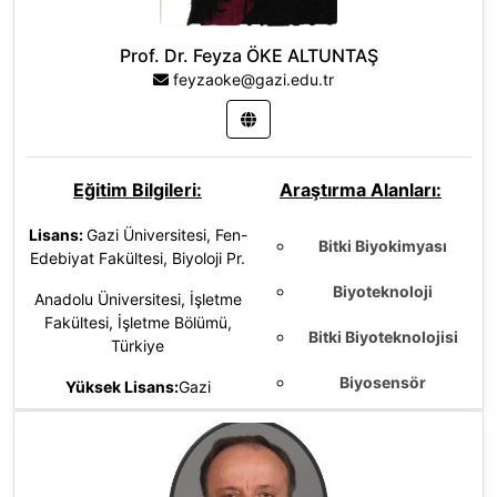
Prof. Dr. Feyza ÖKE ALTUNTAŞ
feyzaoke@gazi.edu.tr
Eğitim Bilgileri:
Araştırma Alanları:
Lisans:
Gazi Üniversitesi, Fen-
Bitki Biyokimyası
Edebiyat Fakültesi, Biyoloji Pr.
Biyoteknoloji
Anadolu Üniversitesi, İşletme
Fakültesi, İşletme Bölümü,
Bitki Biyoteknolojisi
Türkiye
Biyosensör
Yüksek Lisans:
Gazi
Üniversitesi, Eğitim Bilimleri
Bitki Moleküler
Enstitüsü, Biyoloji YL (Tezsiz ),
Türkiye
Genetiği