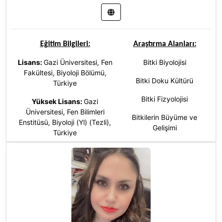
Eğitim Bilgileri:
Araştırma Alanları:
Lisans:
Gazi Üniversitesi, Fen
Bitki Biyolojisi
Fakültesi, Biyoloji Bölümü,
Bitki Doku Kültürü
Türkiye
Bitki Fizyolojisi
Yüksek Lisans:
Gazi
Üniversitesi, Fen Bilimleri
Bitkilerin Büyüme ve
Enstitüsü, Biyoloji (Yl) (Tezli),
Gelişimi
Türkiye
Georgia State University,
Middle East Institute, Amerika
Birleşik Devletleri
Doktora
:
Gazi Üniversitesi, Fen
Bilimleri Enstitüsü, Biyoloji (Dr),
Türkiye