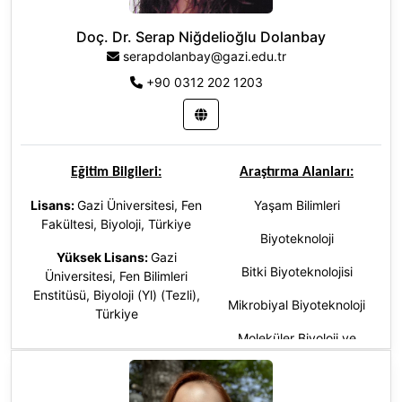
Doç. Dr. Serap Niğdelioğlu Dolanbay
serapdolanbay@gazi.edu.tr
+90 0312 202 1203
Eğitim Bilgileri:
Araştırma Alanları:
Lisans:
Gazi Üniversitesi, Fen
Yaşam Bilimleri
Fakültesi, Biyoloji, Türkiye
Biyoteknoloji
Yüksek Lisans:
Gazi
Bitki Biyoteknolojisi
Üniversitesi, Fen Bilimleri
Enstitüsü, Biyoloji (Yl) (Tezli),
Mikrobiyal Biyoteknoloji
Türkiye
Moleküler Biyoloji ve
Doktora
:
Gazi Üniversitesi,
Genetik
Fen Bilimleri Enstitüsü, Biyoloji
(Dr), Türkiye
Nörobiyoloji