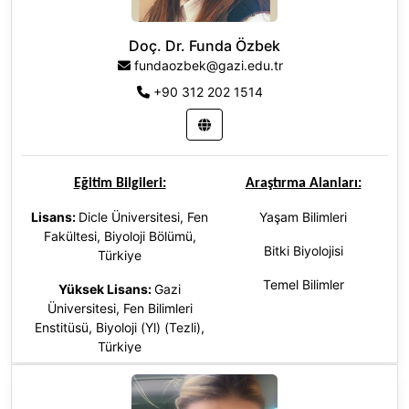
Doç. Dr. Funda Özbek
fundaozbek@gazi.edu.tr
+90 312 202 1514
Eğitim Bilgileri:
Araştırma Alanları:
Lisans:
Dicle Üniversitesi, Fen
Yaşam Bilimleri
Fakültesi, Biyoloji Bölümü,
Bitki Biyolojisi
Türkiye
Temel Bilimler
Yüksek Lisans:
Gazi
Üniversitesi, Fen Bilimleri
Enstitüsü, Biyoloji (Yl) (Tezli),
Türkiye
Doktora
:
Gazi Üniversitesi, Fen
Bilimleri Enstitüsü, Türkiye