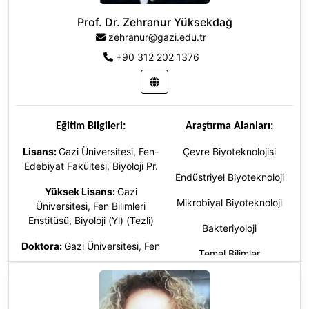
Prof. Dr. Zehranur Yüksekdağ
Nörobiyoloji
zehranur@gazi.edu.tr
Temel Bilimler
+90 312 202 1376
Eğitim Bilgileri:
Araştırma Alanları:
Lisans:
Gazi Üniversitesi, Fen-
Çevre Biyoteknolojisi
Edebiyat Fakültesi, Biyoloji Pr.
Endüstriyel Biyoteknoloji
Yüksek Lisans:
Gazi
Mikrobiyal Biyoteknoloji
Üniversitesi, Fen Bilimleri
Enstitüsü, Biyoloji (Yl) (Tezli)
Bakteriyoloji
Doktora
:
Gazi Üniversitesi, Fen
Temel Bilimler
Bilimleri Enstitüsü, Biyoloji (Dr),
Türkiye