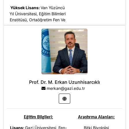
Yüksek Lisans:
Van Yüzüncü
Yıl Üniversitesi, Eğitim Bilimleri
Enstitüsü, Ortaöğretim Fen Ve
Matematik Alanlar Eğitimi (Yl)
(Tezli), Türkiye
Doktora
:
Van Yüzüncü Yıl
Üniversitesi, Fen Bilimleri
Enstitüsü, Biyoloji (Dr), Türkiye
Prof. Dr. M. Erkan Uzunhisarcıklı
merkan@gazi.edu.tr
Eğitim Bilgileri:
Araştırma Alanları:
Lisans:
Gazi Üniversitesi, Fen-
Bitki Biyolojisi