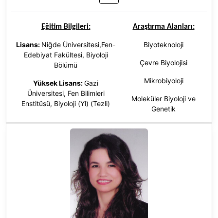
Eğitim Bilgileri:
Araştırma Alanları:
Lisans:
Niğde Üniversitesi,Fen-
Biyoteknoloji
Edebiyat Fakültesi, Biyoloji
Çevre Biyolojisi
Bölümü
Mikrobiyoloji
Yüksek Lisans:
Gazi
Üniversitesi, Fen Bilimleri
Moleküler Biyoloji ve
Enstitüsü, Biyoloji (Yl) (Tezli)
Genetik
Doktora:
Gazi Üniversitesi, Fen
Bilimleri Enstitüsü, Biyoloji (Dr),
Türkiye