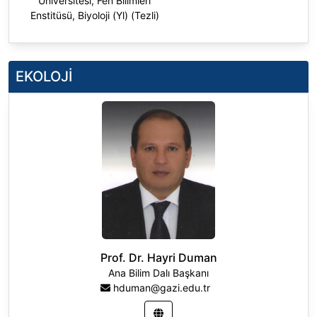
Üniversitesi, Fen Bilimleri
Enstitüsü, Biyoloji (Yl) (Tezli)
Doktora
:
Gazi Üniversitesi, Fen
Bilimleri Enstitüsü, Biyoloji (Dr),
Türkiye
EKOLOJİ
Prof. Dr. Hayri Duman
Ana Bilim Dalı Başkanı
hduman@gazi.edu.tr