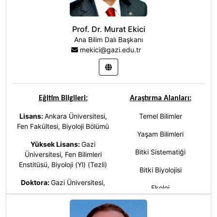
Prof. Dr. Murat Ekici
Ana Bilim Dalı Başkanı
mekici@gazi.edu.tr
Eğitim Bilgileri:
Araştırma Alanları:
Lisans:
Ankara Üniversitesi,
Temel Bilimler
Fen Fakültesi, Biyoloji Bölümü
Yaşam Bilimleri
Yüksek Lisans:
Gazi
Bitki Sistematiği
Üniversitesi, Fen Bilimleri
Enstitüsü, Biyoloji (Yl) (Tezli)
Bitki Biyolojisi
Doktora
:
Gazi Üniversitesi,
Ekoloj
Fen Bilimleri Enstitüsü, Biyoloji
(Dr), Türkiye