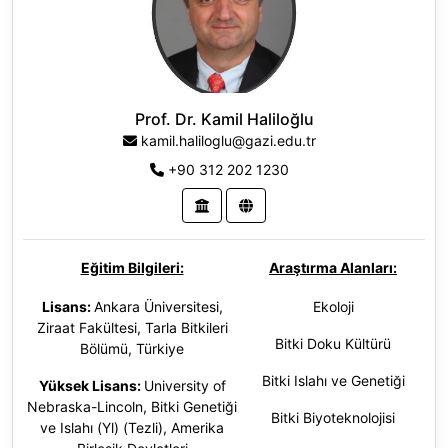
Gazi Üniversitesi, Fen Bilimleri
Ekoloji
Enstitüsü, Biyoloji (Yl) (Tezli)
Nanobiyoteknoloji
Doktora
:
Gazi Üniversitesi,
Fen Bilimleri Enstitüsü, Biyoloji
(Dr), Türkiye
Prof. Dr. Kamil Haliloğlu
Doktora Sonrası:
Surrey
kamil.haliloglu@gazi.edu.tr
Üniversitesi, Birleşik Krallık
+90 312 202 1230
Eğitim Bilgileri:
Araştırma Alanları:
Lisans:
Ankara Üniversitesi,
Ekoloji
Ziraat Fakültesi, Tarla Bitkileri
Bitki Doku Kültürü
Bölümü, Türkiye
Bitki Islahı ve Genetiği
Yüksek Lisans:
University of
Nebraska-Lincoln, Bitki Genetiği
Bitki Biyoteknolojisi
ve Islahı (Yl) (Tezli), Amerika