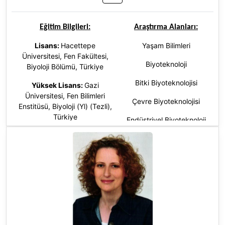
Eğitim Bilgileri:
Araştırma Alanları:
Lisans:
Hacettepe
Yaşam Bilimleri
Üniversitesi, Fen Fakültesi,
Biyoteknoloji
Biyoloji Bölümü, Türkiye
Bitki Biyoteknolojisi
Yüksek Lisans:
Gazi
Üniversitesi, Fen Bilimleri
Çevre Biyoteknolojisi
Enstitüsü, Biyoloji (Yl) (Tezli),
Türkiye
Endüstriyel Biyoteknoloji
Doktora
:
Gazi Üniversitesi,
Mikrobiyal Biyoteknoloji
Fen Bilimleri Enstitüsü, Biyoloji
(Dr), Türkiye
Bakteriyoloji
İmmünoloji
Moleküler Biyoloji ve
Genetik
Kanser Moleküler Biyolojisi