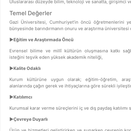
Uluslararası düzeyde bilim, teknoloji ve sanatta, girişimci 
Temel Değerler
Gazi Üniversitesi, Cumhuriyet’in öncü öğretmenlerini ye
bünyesinde barındırmanın onuru ve araştırma üniversitesi
►Eğitim ve Araştırmada Öncü
Evrensel bilime ve millî kültürün oluşmasına katkı sa
isteğini teşvik eden yüksek akademik niteliği,
►Kalite Odaklı
Kurum kültürüne uygun olarak; eğitim-öğretim, ara
alanlarında çağın gerek ve ihtiyaçlarına göre sürekli iyileşt
►Katılımcı
Kurumsal karar verme süreçlerini iç ve dış paydaş katılımı 
►Çevreye Duyarlı
Ürün ve hizmetleri geliştirirken ve sunarken çevrenin kor