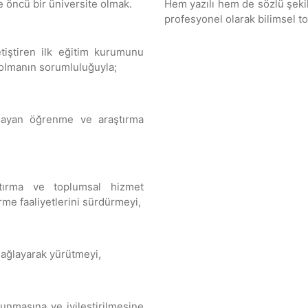
ve öncü bir üniversite olmak.
Hem yazılı hem de sözlü şekil
profesyonel olarak bilimsel to
tiştiren ilk eğitim kurumunu
 olmanın sorumluluğuyla;
ğlayan öğrenme ve araştırma
ştırma ve toplumsal hizmet
irme faaliyetlerini sürdürmeyi,
sağlayarak yürütmeyi,
unmasına ve iyileştirilmesine