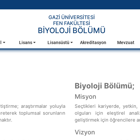
GAZİ ÜNİVERSİTESİ
FEN FAKÜLTESİ
BİYOLOJİ BÖLÜMÜ
l
Lisans
Lisansüstü
Akreditasyon
Mevzuat
Biyoloji Bölümü;
Misyon
iştirme; araştırmalar yoluyla
Seçtikleri kariyerde, yetkin,
 üreterek toplumsal sorunların
olguları için eleştirel ana
aktır.
geliştirmek için öğrencilere 
Vizyon