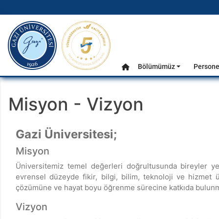
gazi.edu.tr
Ana Menü
Bölümümüz
Persone
Anasayfa
Misyon - Vizyon
Gazi Üniversitesi;
Misyon
Üniversitemiz temel değerleri doğrultusunda bireyler yet
evrensel düzeyde fikir, bilgi, bilim, teknoloji ve hizmet
çözümüne ve hayat boyu öğrenme sürecine katkıda bulunm
Vizyon