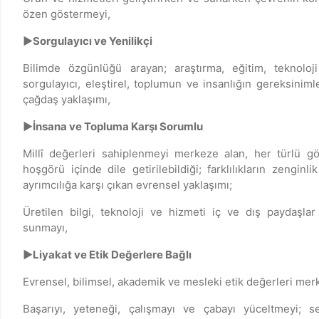
özen göstermeyi,
►Sorgulayıcı ve Yenilikçi
Bilimde özgünlüğü arayan; araştırma, eğitim, teknoloj
sorgulayıcı, eleştirel, toplumun ve insanlığın gereksinim
çağdaş yaklaşımı,
►İnsana ve Topluma Karşı Sorumlu
Millî değerleri sahiplenmeyi merkeze alan, her türlü 
hoşgörü içinde dile getirilebildiği; farklılıkların zenginl
ayrımcılığa karşı çıkan evrensel yaklaşımı;
Üretilen bilgi, teknoloji ve hizmeti iç ve dış paydaşlar 
sunmayı,
►Liyakat ve Etik Değerlere Bağlı
Evrensel, bilimsel, akademik ve mesleki etik değerleri mer
Başarıyı, yeteneği, çalışmayı ve çabayı yüceltmeyi; s