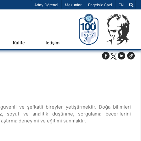
Dil Seçiniz 
Aday Öğrenci
Mezunlar
Engelsiz Gazi
EN
Kalite
İletişim
 güvenli ve şefkatli bireyler yetiştirmektir. Doğa bilimleri
liz, soyut ve analitik düşünme, sorgulama becerilerini
araştırma deneyimi ve eğitimi sunmaktır.