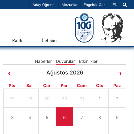
Dil Seçiniz 
Aday Öğrenci
Mezunlar
Engelsiz Gazi
EN
Kalite
İletişim
Haberler
Duyurular
Etkinlikler
Ağustos 2026
Pts
Sal
Çar
Per
Cum
Cts
Paz
27
28
29
30
31
1
2
3
4
5
6
7
8
9