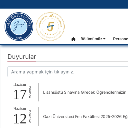
gazi.edu.tr
Ana Menü
Bölümümüz
Persone
Anasayfa
Duyurular
Haziran
2026
17
Lisansüstü Sınavına Girecek Öğrencilerimizin 
Haziran
2026
12
Gazi Üniversitesi Fen Fakültesi 2025-2026 Eğ